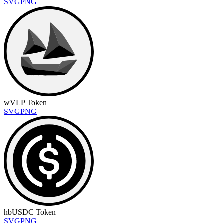
SVG
PNG
wVLP Token
SVG
PNG
hbUSDC Token
SVG
PNG