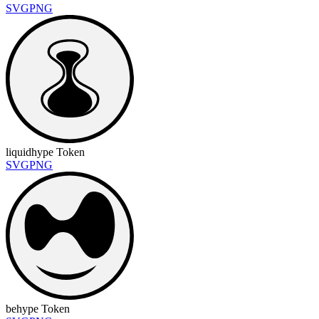
SVG
PNG
liquidhype Token
SVG
PNG
behype Token