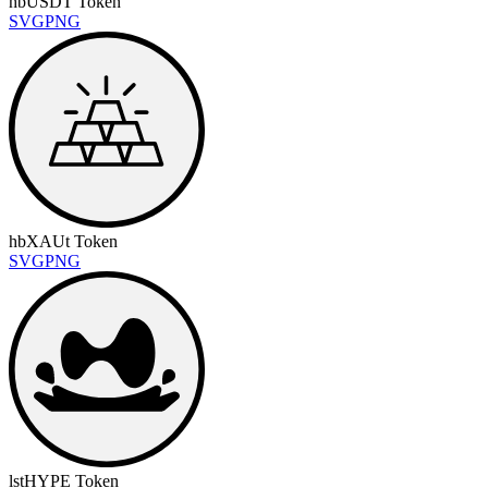
hbUSDT Token
SVG
PNG
hbXAUt Token
SVG
PNG
lstHYPE Token