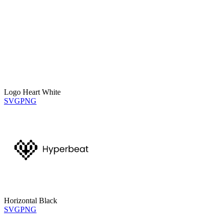
Logo Heart White
SVG
PNG
Horizontal Black
SVG
PNG